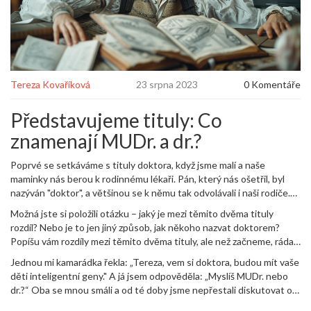
Tereza Kovaříková
23 srpna 2023
0 Komentáře
Představujeme tituly: Co
znamenají MUDr. a dr.?
Poprvé se setkáváme s tituly doktora, když jsme malí a naše
maminky nás berou k rodinnému lékaři. Pán, který nás ošetřil, byl
nazýván "doktor", a většinou se k němu tak odvolávali i naši rodiče.
Ale jak jsme rostli, začali jsme si všímat, že někteří lékaři mají titul
Možná jste si položili otázku – jaký je mezi těmito dvěma tituly
MUDr. a někteří doktor (dr.).
rozdíl? Nebo je to jen jiný způsob, jak někoho nazvat doktorem?
Popíšu vám rozdíly mezi těmito dvěma tituly, ale než začneme, ráda
bych vám řekla malý vtip, který mně napadl.
Jednou mi kamarádka řekla: „Tereza, vem si doktora, budou mít vaše
děti inteligentní geny." A já jsem odpověděla: „Myslíš MUDr. nebo
dr.?“ Oba se mnou smáli a od té doby jsme nepřestali diskutovat o
tom, jaký je rozdíl mezi těmito dvěma tituly.