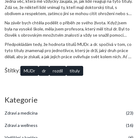
Jedna věc, která mě vždycky zaujala, je, jak lidé reagují na tyto tituly.
Zdá se, že někteří lidé vnímají ty, kteří mají doktorský titul, s
obdivem a respektem, zatímco jiní se mohou cítit ohroženi nebo se
mohou cítit nedostatečně vzdělaní. Myslím, že je důležité si
Na závěr bych chtěla podělit o příběh ze svého života. Když jsem
uvědomit, že ať už máme jakýkoli titul nebo vůbec žádný, vždy
byla na vysoké škole, měla jsem profesora, který měl titul dr. Byl to
bychom měli respektovat práci a úsilí druhých.
člověk s obrovským množstvím znalostí a vždy se snažil pomoci
svým studentům porozumět složitým konceptům. Jednou jsem se
Předpokládám tedy, že hodnota titulů MUDr. a dr. spočívá v tom, co
ho zeptala, jak se cítí, když je lidé volají "doktor". Usmál se a řekl:
tyto tituly znamenají pro jednotlivce, který je drží, jaký druh práce
"Terezo, titul je jen titul. Opravdová hodnota člověka nespočívá v
dělali, aby je získali, a jak jejich práce ovlivňuje svět kolem nich. Ať už
tom, jaké má tituly, ale v tom, co dělá pro druhé a jaký je to člověk".
máme jakýkoli titul, všichni máme něco cenného, co můžeme předat
Tohle mi uvízlo v hlavě a dodnes si to pamatuji, když slyším někoho
ostatním.
Štítky:
MUDr
dr
rozdíl
tituly
označovat jako "doktor".
Kategorie
Zdraví a medicína
(23)
Zdraví a wellness
(16)
Vzdělání a kariéra
(6)