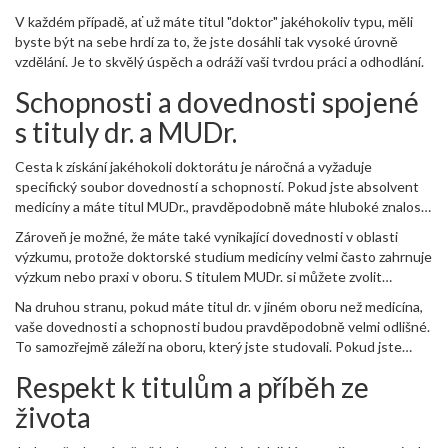
obdivuji za to, co vše musela udělat, aby toho dosáhla. Studium
V každém případě, ať už máte titul "doktor" jakéhokoliv typu, měli
medicíny je opravdu náročné!
byste být na sebe hrdí za to, že jste dosáhli tak vysoké úrovně
vzdělání. Je to skvělý úspěch a odráží vaši tvrdou práci a odhodlání.
Schopnosti a dovednosti spojené
s tituly dr. a MUDr.
Cesta k získání jakéhokoli doktorátu je náročná a vyžaduje
specifický soubor dovedností a schopností. Pokud jste absolvent
medicíny a máte titul MUDr., pravděpodobně máte hluboké znalosti
v oblasti medicíny, výborné dovednosti v oblasti péče o pacienty a
Zároveň je možné, že máte také vynikající dovednosti v oblasti
umíte se rychle přizpůsobit neustále se měnícímu prostředí
výzkumu, protože doktorské studium medicíny velmi často zahrnuje
zdravotnických služeb.
výzkum nebo praxi v oboru. S titulem MUDr. si můžete zvolit
specializaci a pracovat jako rodinný lékař, chirurg, gynekolog,
Na druhou stranu, pokud máte titul dr. v jiném oboru než medicína,
psychiatr, pediatr a mnoho dalších.
vaše dovednosti a schopnosti budou pravděpodobně velmi odlišné.
To samozřejmě záleží na oboru, který jste studovali. Pokud jste
studovali historii, pravděpodobně máte hluboké znalosti o různých
Respekt k titulům a příběh ze
historických obdobích a máte schopnost kriticky se dívat na
historické události a interpretovat je v širším kontextu.
života