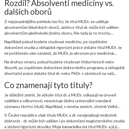
Rozdíl? Absolventi medicíny vs.
dalších oborů
Z nejzásadnějšího pohledu lze říci, že titul MUDr. se uděluje
absolventům lékařských oborů, zatímco titul dr. může být udělen
absolventům jakéhokoliv jiného oboru. Ale tady je to trochu
složitější, protože v České republice jsou tituly dr. a PhDr.
Například pokud budete studovat medicínu, po úspěšném
udělovány lidem, kteří absolvovali programy doktorského studia v
dokončení studia a obhajobě rigorózní práce získáte titul MUDr. Je
různých oborech.
mi potěšením vám oznámit, že MUDr. je akronym pro medicinæ
universæ doctor, což v latině znamená doktor medicine. Ano,
Na druhou stranu, pokud budete studovat třeba historii nebo
latinský jazyk je stále důležitý při učení medicíny a práva!
filozofii, po úspěšném dokončení doktorského programu a obhajobě
disertační práce získáte titul dr. nebo PhDr. v závislosti na vaší
fakultě. Titul dr. je zkratkou od slova "doktor" a je udělen širokému
Co znamenají tyto tituly?
spektru oborů od přírodních věd po humanitní vědy.
Je důležité zmínit, že ačkoliv titul dr. a MUDr. odkazují na úroveň
vzdělání a odbornosti, neexistuje žádný univerzální standard
významu těchto titulů. Například, v mnoha zemích, včetně Velké
Británie a Austrálie, je titul doktora udělen jako nejvyšší akademický
V České republice však tituly MUDr. a dr. nesignalizují nezbytně
titul a odkazuje na to, že člověk dosáhl nejvyšší úrovně vzdělanosti
doktorát - dr. může být udělen i po dokončení magisterského studia
ve svém oboru.
a složení rigorózní zkoušky. Moje kamarádka má titul MUDr. a já ji