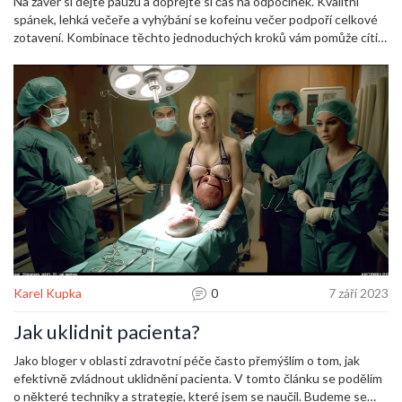
odpovědi, které vám odstraní zbytečné obavy. Váš klid pak vychází
Na závěr si dejte pauzu a dopřejte si čas na odpočinek. Kvalitní
nejen z technik, ale i z faktů.
spánek, lehká večeře a vyhýbání se kofeinu večer podpoří celkové
zotavení. Kombinace těchto jednoduchých kroků vám pomůže cítit
se bezpečně a připraveně na každý zákrok.
Karel Kupka
0
7 září 2023
Jak uklidnit pacienta?
Jako bloger v oblasti zdravotní péče často přemýšlím o tom, jak
efektivně zvládnout uklidnění pacienta. V tomto článku se podělím
o některé techniky a strategie, které jsem se naučil. Budeme se