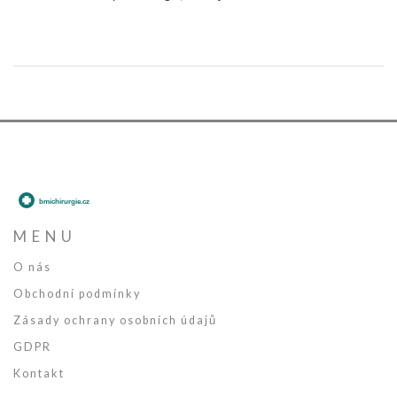
zabývat důležitými témata jako jsou komunikace s pacientem a
osobní péče. Mým cílem je nabídnout vám užitečné rady a tipy,
které vám pomohou zvládnout tuto nelehkou úlohu.
MENU
O nás
Obchodní podmínky
Zásady ochrany osobních údajů
GDPR
Kontakt