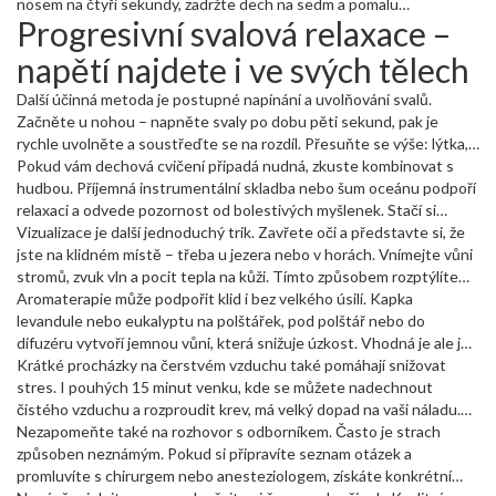
nosem na čtyři sekundy, zadržte dech na sedm a pomalu
Progresivní svalová relaxace –
vydechněte ústy na osm. Opakujte čtyřikrát. Přitom se soustřeďte
jen na pocit vzduchu v nosu a v krku. Už po několika minutách
napětí najdete i ve svých tělech
pocítíte, že se vám hlava vyčistí.
Další účinná metoda je postupné napínání a uvolňování svalů.
Začněte u nohou – napněte svaly po dobu pěti sekund, pak je
rychle uvolněte a soustřeďte se na rozdíl. Přesuňte se výše: lýtka,
stehna, břicho, ruce, obličej. Celý cyklus trvá asi deset minut a
Pokud vám dechová cvičení připadá nudná, zkuste kombinovat s
pomáhá rozpoznat, kde se ve vašem těle hromadí napětí. Po operaci
hudbou. Příjemná instrumentální skladba nebo šum oceánu podpoří
můžete tuto techniku použít i při rekonvalescenci, když se cítíte
relaxaci a odvede pozornost od bolestivých myšlenek. Stačí si
unavení.
pustit skladbu na pozadí při provádění dechových nebo svalových
Vizualizace je další jednoduchý trik. Zavřete oči a představte si, že
cvičení.
jste na klidném místě – třeba u jezera nebo v horách. Vnímejte vůni
stromů, zvuk vln a pocit tepla na kůži. Tímto způsobem rozptýlíte
negativní myšlenky a nahrajete si do hlavy pozitivní zážitek, který
Aromaterapie může podpořit klid i bez velkého úsilí. Kapka
můžete přivolat během operace i po ní.
levandule nebo eukalyptu na polštářek, pod polštář nebo do
difuzéru vytvoří jemnou vůni, která snižuje úzkost. Vhodná je ale jen
lehká koncentrace – příliš silná vůně může zase dělat problémy.
Krátké procházky na čerstvém vzduchu také pomáhají snižovat
stres. I pouhých 15 minut venku, kde se můžete nadechnout
čistého vzduchu a rozproudit krev, má velký dopad na vaši náladu.
Zkusíte-li to před schůzkou s lékařem, budete klidnější a lépe si
Nezapomeňte také na rozhovor s odborníkem. Často je strach
zapamatujete potřebné informace.
způsoben neznámým. Pokud si připravíte seznam otázek a
promluvíte s chirurgem nebo anesteziologem, získáte konkrétní