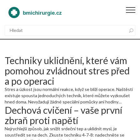
Techniky uklidnění, které vám
pomohou zvládnout stres před
a po operaci
Stres a úzkost jsou normální reakce, když se blíží operace. Naštěstí
existuje spousta jednoduchých technik, které můžete vyzkoušet
hned doma. Nevyžadují žádné speciální pomůcky ani hodiny
Dechová cvičení – vaše první
tréninku. Stačí pár minut denně a můžete cítit rozdíl.
zbraň proti napětí
Nejrychlejší způsob, jak snížit srdeční tep a uklidnit mysl, je
soustředit se na dech. Zkuste techniku 4‑7‑8: nadechněte se