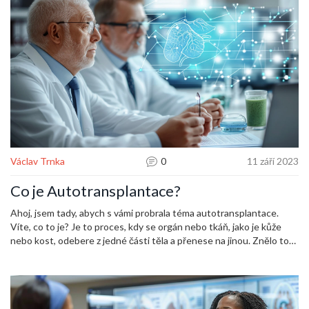
Václav Trnka
0
11 září 2023
Co je Autotransplantace?
Ahoj, jsem tady, abych s vámi probrala téma autotransplantace.
Víte, co to je? Je to proces, kdy se orgán nebo tkáň, jako je kůže
nebo kost, odebere z jedné části těla a přenese na jinou. Znělo to
složitě? No, ale ve skutečnosti to může být zásadní pro záchranu
života nebo zlepšení kvality života pacientů. Přidejte se ke mě,
abychom se naučili něco nového a prozkoumali tento fascinující
medicínský procedur.