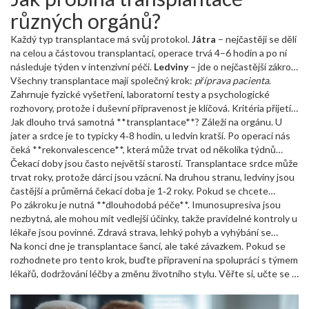
zdravým a dává pacientovi šanci na normální život. V praxi to
různých orgánů?
znamená méně léků, méně nemocnic a vrácení se ke koníčkům,
které jste předtím museli odložit.
Každý typ transplantace má svůj protokol.
Játra
– nejčastěji se dělí
na celou a částovou transplantaci, operace trvá 4–6 hodin a po ní
následuje týden v intenzivní péči.
Ledviny
– jde o nejčastější zákrok,
operace trvá kolem 2 až 3 hodin a po ní obvykle stačí 3–5 dní v
Všechny transplantace mají společný krok:
příprava pacienta
.
nemocnici.
Zahrnuje fyzické vyšetření, laboratorní testy a psychologické
Srdce
– udáváme si s delším čekacím seznamem,
operace může trvat 6‑8 hodin a po ní je nutná pečlivá rehabilitace.
rozhovory, protože i duševní připravenost je klíčová. Kritéria přijetí
Kostní dřeň
jsou přísná – například u jaterní transplantace potřebujete
Jak dlouho trvá samotná **transplantace**? Záleží na orgánu. U
se získává buď od dárce, nebo z vlastní krve pacienta,
a po zákroku následuje dlouhá fáze sledování imunitního systému.
konkrétní hodnoty jaterních enzymů a na transplantaci srdce se
jater a srdce je to typicky 4‑8 hodin, u ledvin kratší. Po operaci nás
čeká, dokud se nenajde vhodný dárce, který má podobný krevní typ
čeká **rekonvalescence**, která může trvat od několika týdnů
a velikost srdce.
(ledviny) až po několik měsíců (srdce). Během této doby se pacienti
Čekací doby jsou často největší starostí. Transplantace srdce může
učí, jak užívat imunosupresiva, sledovat příznaky odmítnutí a vrátit
trvat roky, protože dárci jsou vzácní. Na druhou stranu, ledviny jsou
se k běžnému životu.
častější a průměrná čekací doba je 1‑2 roky. Pokud se chcete
dozvědět, kdo má nárok na konkrétní orgán, podívejte se na naše
Po zákroku je nutná **dlouhodobá péče**. Imunosupresiva jsou
články “Kdo má nárok na transplantaci jater?” a “Jak dlouho se čeká
nezbytná, ale mohou mít vedlejší účinky, takže pravidelné kontroly u
na transplantaci srdce?”.
lékaře jsou povinné. Zdravá strava, lehký pohyb a vyhýbání se
infekcím jsou základní pilíře úspěšného zotavení.
Na konci dne je transplantace šancí, ale také závazkem. Pokud se
rozhodnete pro tento krok, buďte připraveni na spolupráci s týmem
lékařů, dodržování léčby a změnu životního stylu. Věřte si, učte se a
nezapomeňte, že nejste sami – na našem webu najdete rady,
zkušenosti dalších pacientů i odborné odpovědi na vaše otázky.