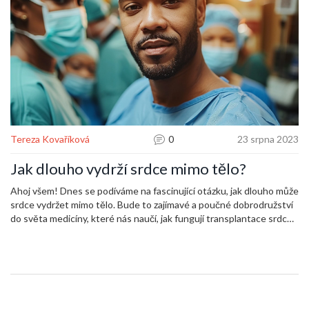
Tereza Kovaříková
0
23 srpna 2023
Jak dlouho vydrží srdce mimo tělo?
Ahoj všem! Dnes se podíváme na fascinující otázku, jak dlouho může
srdce vydržet mimo tělo. Bude to zajímavé a poučné dobrodružství
do světa medicíny, které nás naučí, jak fungují transplantace srdce
a jakou roli hraje čas v celém tomto procesu. Držte se, protože to
bude skutečný informační zážitek!