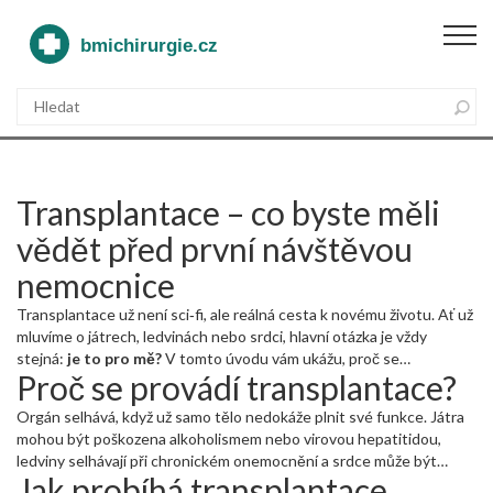
Transplantace – co byste měli
vědět před první návštěvou
nemocnice
Transplantace už není sci‑fi, ale reálná cesta k novému životu. Ať už
mluvíme o játrech, ledvinách nebo srdci, hlavní otázka je vždy
stejná:
je to pro mě?
V tomto úvodu vám ukážu, proč se
Proč se provádí transplantace?
transplantace provádí, jak probíhá a co čekat po zákroku.
Orgán selhává, když už samo tělo nedokáže plnit své funkce. Játra
mohou být poškozena alkoholismem nebo virovou hepatitidou,
ledviny selhávají při chronickém onemocnění a srdce může být
Jak probíhá transplantace
ohroženo infarktem. Transplantace nahrazuje poškozený orgán