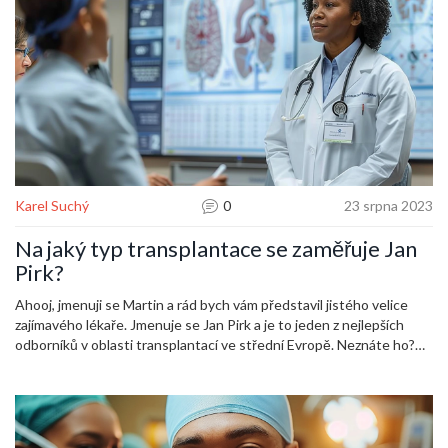
Karel Suchý
0
23 srpna 2023
Na jaký typ transplantace se zaměřuje Jan
Pirk?
Ahooj, jmenuji se Martin a rád bych vám představil jistého velice
zajímavého lékaře. Jmenuje se Jan Pirk a je to jeden z nejlepších
odborníků v oblasti transplantací ve střední Evropě. Neznáte ho?
To je škoda, protože se zaměřuje na skutečně specifický typ
transplantace. A víte, jaký to je? No tak, tedy vám to prozradím, ale
nejdřív si musím najít moment na přípravu. Takže počkejte na další
článek, ahoj!