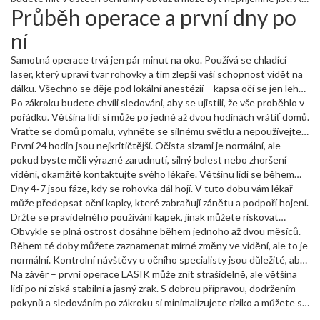
Průběh operace a první dny po
vyhýbejte alkoholu a silným lékům na ředění krve – ty mohou
nezapomeňte si přibalit brýle na čtení – oči po LASIKu na chvíli
prodloužit dobu hojení.
ztrácejí ostrost na blízko.
ní
Samotná operace trvá jen pár minut na oko. Používá se chladící
laser, který upraví tvar rohovky a tím zlepší vaši schopnost vidět na
dálku. Všechno se děje pod lokální anestézií – kapsa očí se jen lehce
znecitliví, takže bolest by se vám neměla vůbec projevit.
Po zákroku budete chvíli sledováni, aby se ujistili, že vše proběhlo v
pořádku. Většina lidí si může po jedné až dvou hodinách vrátiť domů.
Vraťte se domů pomalu, vyhněte se silnému světlu a nepoužívejte
make‑up na oči.
První 24 hodin jsou nejkritičtější. Očista slzami je normální, ale
pokud byste měli výrazné zarudnutí, silný bolest nebo zhoršení
vidění, okamžitě kontaktujte svého lékaře. Většinu lidí se během
dvou až tří dní cítí lepší a mohou se vrátit k lehké aktivitě – chůze,
Dny 4‑7 jsou fáze, kdy se rohovka dál hojí. V tuto dobu vám lékař
práce u počítače, ale ne sportovní zátěž.
může předepsat oční kapky, které zabraňují zánětu a podpoří hojení.
Držte se pravidelného používání kapek, jinak můžete riskovat
komplikace.
Obvykle se plná ostrost dosáhne během jednoho až dvou měsíců.
Během té doby můžete zaznamenat mírné změny ve vidění, ale to je
normální. Kontrolní návštěvy u očního specialisty jsou důležité, aby
byl sledován průběh a případně doplněny korekční brýle nebo
Na závěr – první operace LASIK může znít strašidelně, ale většina
kontakty.
lidí po ní získá stabilní a jasný zrak. S dobrou přípravou, dodržením
pokynů a sledováním po zákroku si minimalizujete riziko a můžete se
těšit na novou perspektivu bez brýlí.