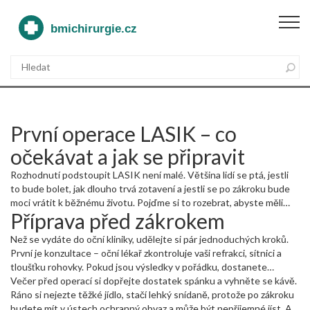
První operace LASIK – co
očekávat a jak se připravit
Rozhodnutí podstoupit LASIK není malé. Většina lidí se ptá, jestli
to bude bolet, jak dlouho trvá zotavení a jestli se po zákroku bude
moci vrátit k běžnému životu. Pojďme si to rozebrat, abyste měli
Příprava před zákrokem
jasno a necítili se ztraceni.
Než se vydáte do oční kliniky, udělejte si pár jednoduchých kroků.
První je konzultace – oční lékař zkontroluje vaši refrakci, sítnici a
tloušťku rohovky. Pokud jsou výsledky v pořádku, dostanete
souhlas a pár instrukcí. Mezi nejčastější patří:
Večer před operací si dopřejte dostatek spánku a vyhněte se kávě.
zrušte nošení
kontaktních čoček
Ráno si nejezte těžké jídlo, stačí lehký snídaně, protože po zákroku
alespoň týden před operací (rádiofrekvenční
čočky jsou výjimečné, ale vždy se řiďte radou lékaře). Dále se
budete mít v ústech ochranný obvaz a může být nepříjemné jíst. A