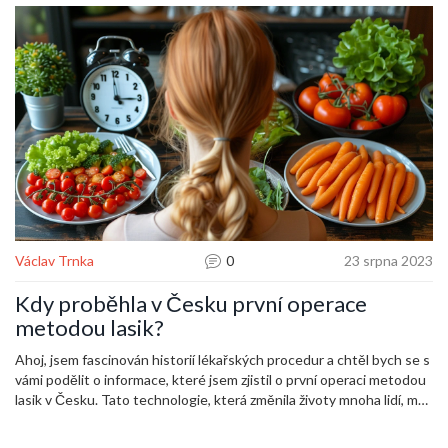
Václav Trnka
0
23 srpna 2023
Kdy proběhla v Česku první operace
metodou lasik?
Ahoj, jsem fascinován historií lékařských procedur a chtěl bych se s
vámi podělit o informace, které jsem zjistil o první operaci metodou
lasik v Česku. Tato technologie, která změnila životy mnoha lidí, má
ve světě i u nás zajímavou historii. Přidejte se ke mně a podívejme
se spolu, jaký byl tento milník v oblasti oční chirurgie. Náš časový