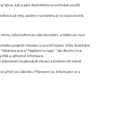
g řekne, kdy a jaký dezinfekční prostředek použít.
ěsíce až roky, zatímco na ledvinu je to často kratší.
é místo, kde budete po zákroku ležet, a mějte po ruce
házky podpoří cirkulaci a urychlí hojení. Vždy dodržujte
"lékařská práce". Najdete tu např. "Jak dlouho trvá
rychlé a užitečné informace.
 připraveni na jakoukoli situaci a budete mít méně
rat před i po zákroku. Připravte se, informujte se a