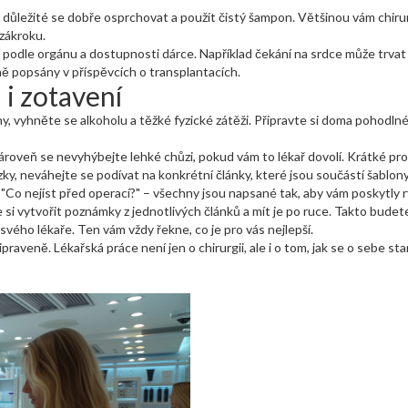
 důležité se dobře osprchovat a použít čistý šampon. Většinou vám chirur
 zákroku.
í podle orgánu a dostupnosti dárce. Například čekání na srdce může trvat m
ně popsány v příspěvcích o transplantacích.
 i zotavení
dny, vyhněte se alkoholu a těžké fyzické zátěži. Připravte si doma pohodln
ároveň se nevyhýbejte lehké chůzi, pokud vám to lékař dovolí. Krátké proc
ky, neváhejte se podívat na konkrétní články, které jsou součástí šablony 
 "Co nejíst před operací?" – všechny jsou napsané tak, aby vám poskytly 
i vytvořit poznámky z jednotlivých článků a mít je po ruce. Takto budete
svého lékaře. Ten vám vždy řekne, co je pro vás nejlepší.
praveně. Lékařská práce není jen o chirurgii, ale i o tom, jak se o sebe sta