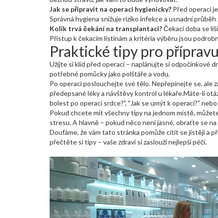
Jak se připravit na operaci hygienicky?
Před operací je
Správná hygiena snižuje riziko infekce a usnadní průběh
Kolik trvá čekání na transplantaci?
Čekací doba se liš
Přístup k čekacím listinám a kritéria výběru jsou podrob
Praktické tipy pro přípravu
Užijte si klid před operací – naplánujte si odpočinkové 
potřebné pomůcky jako polštáře a vodu.
Po operaci poslouchejte své tělo. Nepřepínejte se, ale z
předepsané léky a návštěvy kontrol u lékaře.Máte-li otáz
bolest po operaci srdce?", "Jak se umýt k operaci?" nebo
Pokud chcete mít všechny tipy na jednom místě, můžete s
stresu. A hlavně – pokud něco není jasné, obraťte se na 
Doufáme, že vám tato stránka pomůže cítit se jistěji a při
přečtěte si tipy – vaše zdraví si zaslouží nejlepší péči.