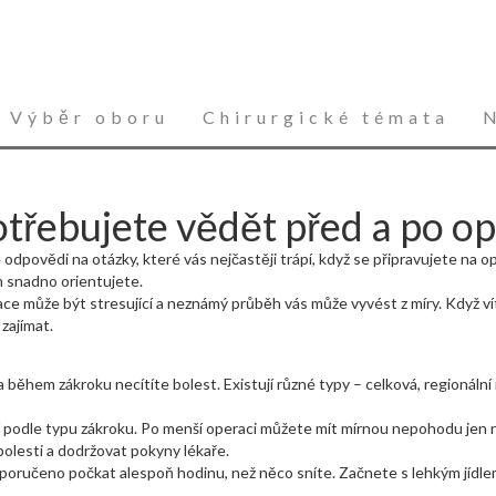
Výběr oboru
Chirurgické témata
otřebujete vědět před a po op
odpovědi na otázky, které vás nejčastěji trápí, když se připravujete na o
m snadno orientujete.
ce může být stresující a neznámý průběh vás může vyvést z míry. Když ví
zajímat.
během zákroku necítíte bolest. Existují různé typy – celková, regionální i 
ší podle typu zákroku. Po menší operaci můžete mít mírnou nepohodu jen n
 bolesti a dodržovat pokyny lékaře.
poručeno počkat alespoň hodinu, než něco sníte. Začnete s lehkým jídlem