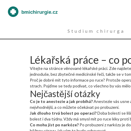
Studium chirurga
Lékařská práce – co p
Vítejte na stránce věnované lékařské práci. Zde najdete 
jednoduše, bez zbytečné medicínské řeči, takže se v to
Proč je dobré mít tyto informace po ruce? Protože opera
strach. Pojďme se tedy podívat, co všechno by vás mělo 
Nejčastější otázky
Co je to anestezie a jak probíhá?
Anestezie vás usne a 
nejvhodnější, a co můžete očekávat po probuzení.
Jak dlouho trvá bolest po operaci?
Doba bolesti se li
bolest i dva týdny. Vždy má smysl mít po ruce léky proti
Co mohu jíst po narkóze?
Po probuzení z narkózy je do
běžnou stravu, jak vám to bude vyhovovat.