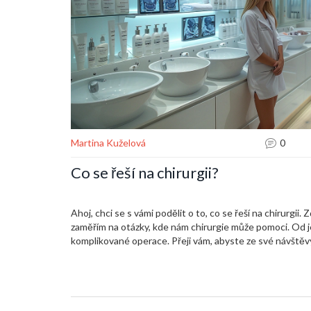
Martina Kuželová
0
Co se řeší na chirurgii?
Ahoj, chci se s vámi podělit o to, co se řeší na chirurgii. 
zaměřím na otázky, kde nám chirurgie může pomoci. Od 
komplikované operace. Přeji vám, abyste ze své návštěvy
klidu a jistoty. Přidávejte se ke mně na této cestě pozn