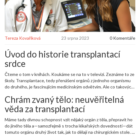
Tereza Kovaříková
23 srpna 2023
0 Komentáře
Úvod do historie transplantací
srdce
Čteme o tom v knihách. Koukáme se na to v televizi. Zeznáme to ze
školy. Transplantace, tedy přenášení orgánů z jednoho organismu
do druhého, je fascinujícím medicínským odvětvím. Ale co takových
transplantací srdce? Skvělá otázka! Víte, moji milí, kolik času
Chrám zvaný tělo: neuvěřitelná
bezprostředně trvala první úspěšná transplantace srdce? Ne?
Chápu, že to není informace, kterou byste dostali pravděpodobně
věda za transplantací
na klasické párty při sklenice vína. Ale pro mě je to zajímavé jako
panelová diskuse o tom, co dělá dobrou trhlinu v ovocné tarte. Na
Máme tady divnou schopnost vzít nějaký orgán z těla, přepravit ho
Pavla, mého milého, často zapomenu, když se do těchto
do jiného těla a—samozřejmě s trocha lékařských dovedností—dát
rozměrných témat ponořím!
tomuto orgánu druhý život tak, jak to dělají na chirurgickém stole. A
pro člověka, který orgán dostává, je tento druhý život doslovný.