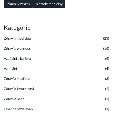
co objevovat, co zlepšovat a co rozvíjet. Velmi těší mě, že žiji v době,
lékařský zákrok
historie medicíny
kdy se mi dostává tohoto úžasného lékařského pokroku. Tak snad
jednou sedneme na párty, budeme mít tu sklenku vína a na otázku
"Jak dlouho trvala první transplantace srdce?" budeme odpovídat s
úsměvem: "Devět hodin. A co tomu říkáš?"
Kategorie
Zdraví a medicína
(23)
Zdraví a wellness
(16)
Vzdělání a kariéra
(6)
Vzdělání
(4)
Zdraví a lékařství
(3)
Zdraví a životní styl
(2)
Zdraví a péče
(1)
Obecné vzdělávání
(1)