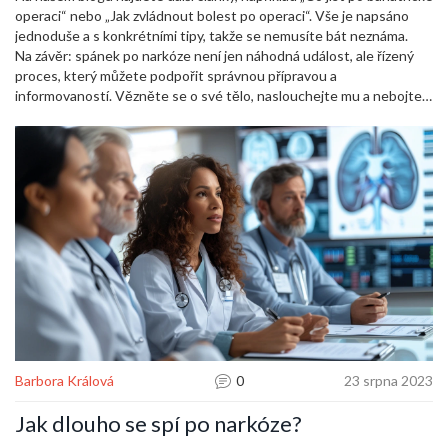
operaci“ nebo „Jak zvládnout bolest po operaci“. Vše je napsáno
jednoduše a s konkrétními tipy, takže se nemusíte bát neznáma.
Na závěr: spánek po narkóze není jen náhodná událost, ale řízený
proces, který můžete podpořit správnou přípravou a
informovaností. Vězněte se o své tělo, naslouchejte mu a nebojte
se zeptat odborníka. Tak se vaše zotavení může stát plynulejším a
méně stresujícím.
Barbora Králová
0
23 srpna 2023
Jak dlouho se spí po narkóze?