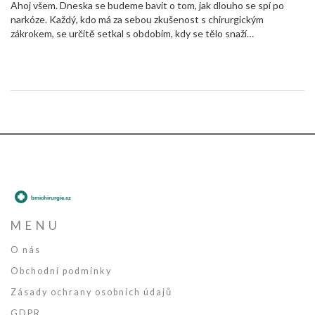
Ahoj všem. Dneska se budeme bavit o tom, jak dlouho se spí po
narkóze. Každý, kdo má za sebou zkušenost s chirurgickým
zákrokem, se určitě setkal s obdobím, kdy se tělo snaží
vzpamatovat z narkózy. Je to záležitost velmi individuální, závislá na
našem zdravotním stavu, typu operace a délce trvání narkózy.
Během tohoto času se tělo probouzí a připravuje na návrat k
normálnímu fungování. Světlým ukazatelem je pak kvalitní a hluboký
spánek.
MENU
O nás
Obchodní podmínky
Zásady ochrany osobních údajů
GDPR