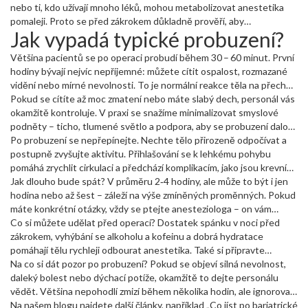
spánek delší.
nebo ti, kdo užívají mnoho léků, mohou metabolizovat anestetika
pomaleji. Proto se před zákrokem důkladně prověří, aby
Jak vypadá typické probuzení?
anesteziolog mohl přizpůsobit dávku.
Většina pacientů se po operaci probudí během 30 – 60 minut. První
hodiny bývají nejvíc nepříjemné: můžete cítit ospalost, rozmazané
vidění nebo mírné nevolnosti. To je normální reakce těla na přechod
z hlubokého spánku do bdělosti.
Pokud se cítíte až moc zmatení nebo máte slabý dech, personál vás
okamžitě kontroluje. V praxi se snažíme minimalizovat smyslové
podněty – ticho, tlumené světlo a podpora, aby se probuzení dalo
zvládnout co nejpříjemněji.
Po probuzení se nepřepínejte. Nechte tělo přirozeně odpočívat a
postupně zvyšujte aktivitu. Přihlašování se k lehkému pohybu
pomáhá zrychlit cirkulaci a předchází komplikacím, jako jsou krevní
sraženiny.
Jak dlouho bude spát? V průměru 2‑4 hodiny, ale může to být i jen
hodina nebo až šest – záleží na výše zmíněných proměnných. Pokud
máte konkrétní otázky, vždy se ptejte anesteziologa – on vám
řekne, co vámi očekávat.
Co si můžete udělat před operací? Dostatek spánku v noci před
zákrokem, vyhýbání se alkoholu a kofeinu a dobrá hydratace
pomáhají tělu rychleji odbourat anestetika. Také si připravte
pohodlné oblečení a něco k pití na zotavovací pokoj – to vám
Na co si dát pozor po probuzení? Pokud se objeví silná nevolnost,
usnadní první hodiny po probuzení.
daleký bolest nebo dýchací potíže, okamžitě to dejte personálu
vědět. Většina nepohodlí zmizí během několika hodin, ale ignorovat
příznaky nesmíte.
Na našem blogu najdete další články, například „Co jíst po bariatrické