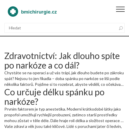
Zdravotnictví: Jak dlouho spíte
po narkóze a co dál?
Chystáte se na operaci a už vás trápí, jak dlouho budete po zákroku
spát? Nejsou to jen říkadla – doba spánku po narkóze se liší podle
několika faktorů. Pojďme si to rozebrat, abyste věděli, co očekávat
Co určuje délku spánku po
a jak se nejlépe připravit.
narkóze?
Prvním faktorem je typ anestetika. Moderní krátkodobé látky jako
propofol umožňují rychlejší probuzení, zatímco starší prostředky
mohou zůstat v těle déle. Dále hraje roli délka a složitost operace –
čím delší zákrok, tím více anestetika se nasaje a tím může být
Vaše zdraví a věk jsou také klíčové. Lidé s poruchami jater či ledvin,